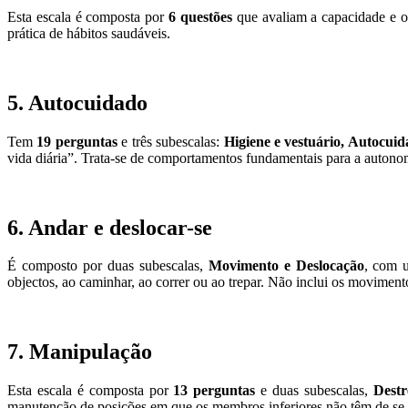
Esta escala é composta por
6 questões
que avaliam a capacidade e o
prática de hábitos saudáveis.
5. Autocuidado
Tem
19 perguntas
e três subescalas:
Higiene e vestuário, Autocuid
vida diária”. Trata-se de comportamentos fundamentais para a autono
6. Andar e deslocar-se
É composto por duas subescalas,
Movimento e Deslocação
, com 
objectos, ao caminhar, ao correr ou ao trepar. Não inclui os moviment
7. Manipulação
Esta escala é composta por
13 perguntas
e duas subescalas,
Destr
manutenção de posições em que os membros inferiores não têm de se m