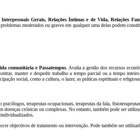
 Interpessoais Gerais, Relações Íntimas e de Vida, Relações F
 problemas moderados ou graves em qualquer uma delas podem constituir
ida comunitária e Passatempos
. Avalia a gestão dos recursos econó
ontrar, manter e despedir trabalho a tempo parcial ou a tempo inteir
pação social, como a cultura, o lazer, as práticas espirituais e religiosa
o psicólogos, terapeutas ocupacionais, terapeutas da fala, fisioterapeutas
com doenças crónicas ou complexas. No entanto, também pode ser utiliz
 individualizados.
cer objectivos de tratamento ou intervenção. Pode também ser utilizad