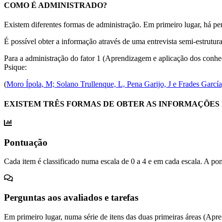
COMO É ADMINISTRADO?
Existem diferentes formas de administração. Em primeiro lugar, há perg
É possível obter a informação através de uma entrevista semi-estrutur
Para a administração do fator 1 (Aprendizagem e aplicação dos conhec
Psique:
(
Moro Ípola, M; Solano Trullenque, L, Pena Garijo, J e Frades Garcí
EXISTEM TRÊS FORMAS DE OBTER AS INFORMAÇÕES
Pontuação
Cada item é classificado numa escala de 0 a 4 e em cada escala. A po
Perguntas aos avaliados e tarefas
Em primeiro lugar, numa série de itens das duas primeiras áreas (Apr