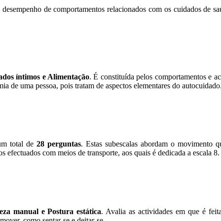
 desempenho de comportamentos relacionados com os cuidados de saúd
ados íntimos e Alimentação
. É constituída pelos comportamentos e ac
mia de uma pessoa, pois tratam de aspectos elementares do autocuidado
um total de
28 perguntas
. Estas subescalas abordam o movimento q
os efectuados com meios de transporte, aos quais é dedicada a escala 8.
eza manual e Postura estática
. Avalia as actividades em que é fe
over, como sentar-se e deitar-se.