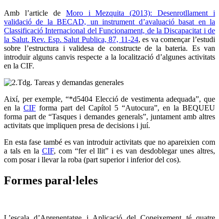
Amb l’article de
Moro i Mezquita (2013): Desenrotllament i
validació de la BECAD, un instrument d’avaluació basat en la
Classificació Internacional del Funcionament, de la Discapacitat i de
la Salut. Rev. Esp. Salut Publica, 87, 11-24
, es va començar l’estudi
sobre l’estructura i validesa de constructe de la bateria. Es van
introduir alguns canvis respecte a la localització d’algunes activitats
en la CIF.
Així, per exemple, “*d5404 Elecció de vestimenta adequada”, que
en la
CIF
forma part del Capítol 5 “Autocura”, en la BEQUEU
forma part de “Tasques i demandes generals”, juntament amb altres
activitats que impliquen presa de decisions i juí.
En esta fase també es van introduir activitats que no apareixien com
a tals en la
CIF
, com “fer el llit” i es van desdoblegar unes altres,
com posar i llevar la roba (part superior i inferior del cos).
Formes paral·leles
L’escala d’Aprenentatge i Aplicació del Coneixement té quatre