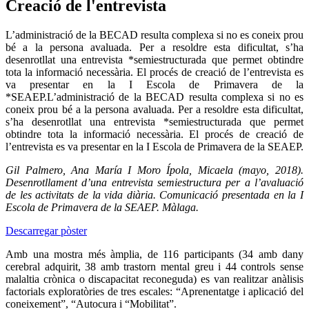
Creació de l'entrevista
L’administració de la BECAD resulta complexa si no es coneix prou
bé a la persona avaluada. Per a resoldre esta dificultat, s’ha
desenrotllat una entrevista *semiestructurada que permet obtindre
tota la informació necessària. El procés de creació de l’entrevista es
va presentar en la I Escola de Primavera de la
*SEAEP.L’administració de la BECAD resulta complexa si no es
coneix prou bé a la persona avaluada. Per a resoldre esta dificultat,
s’ha desenrotllat una entrevista *semiestructurada que permet
obtindre tota la informació necessària. El procés de creació de
l’entrevista es va presentar en la I Escola de Primavera de la SEAEP.
Gil Palmero, Ana María I Moro Ípola, Micaela (mayo, 2018).
Desenrotllament d’una entrevista semiestructura per a l’avaluació
de les activitats de la vida diària. Comunicació presentada en la I
Escola de Primavera de la SEAEP. Màlaga.
Descarregar pòster
Amb una mostra més àmplia, de 116 participants (34 amb dany
cerebral adquirit, 38 amb trastorn mental greu i 44 controls sense
malaltia crònica o discapacitat reconeguda) es van realitzar anàlisis
factorials exploratòries de tres escales: “Aprenentatge i aplicació del
coneixement”, “Autocura i “Mobilitat”.