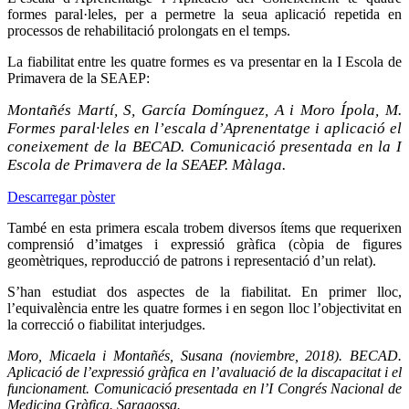
formes paral·leles, per a permetre la seua aplicació repetida en
processos de rehabilitació prolongats en el temps.
La fiabilitat entre les quatre formes es va presentar en la I Escola de
Primavera de la SEAEP:
Montañés Martí, S, García Domínguez, A i Moro Ípola, M.
Formes paral·leles en l’escala d’Aprenentatge i aplicació el
coneixement de la BECAD. Comunicació presentada en la I
Escola de Primavera de la SEAEP. Màlaga.
Descarregar pòster
També en esta primera escala trobem diversos ítems que requerixen
comprensió d’imatges i expressió gràfica (còpia de figures
geomètriques, reproducció de patrons i representació d’un relat).
S’han estudiat dos aspectes de la fiabilitat. En primer lloc,
l’equivalència entre les quatre formes i en segon lloc l’objectivitat en
la correcció o fiabilitat interjudges.
Moro, Micaela i Montañés, Susana (noviembre, 2018). BECAD.
Aplicació de l’expressió gràfica en l’avaluació de la discapacitat i el
funcionament. Comunicació presentada en l’I Congrés Nacional de
Medicina Gràfica. Saragossa.