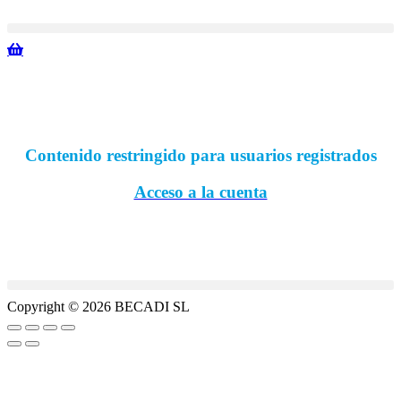
Ir
al
contenido
Contenido restringido para usuarios registrados
Acceso a la cuenta
Copyright © 2026 BECADI SL